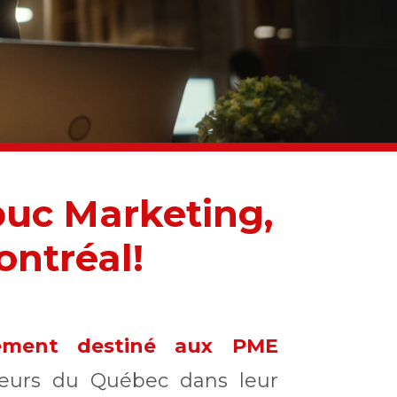
buc Marketing,
ontréal!
lement destiné aux PME
neurs du Québec dans leur