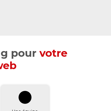
ng pour
votre
web