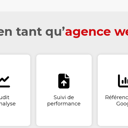
en tant qu’
agence we
udit
Suivi de
Référen
nalyse
performance
Goo