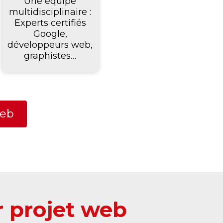
Une équipe
multidisciplinaire :
Experts certifiés
Google,
développeurs web,
graphistes…
web
r projet web